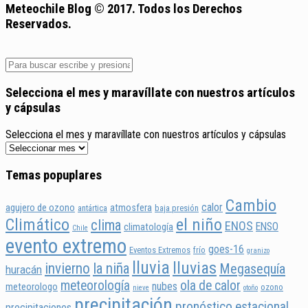
Meteochile Blog © 2017. Todos los Derechos
Reservados.
Selecciona el mes y maravíllate con nuestros artículos
y cápsulas
Selecciona el mes y maravíllate con nuestros artículos y cápsulas
Temas popuplares
Cambio
calor
agujero de ozono
atmosfera
antártica
baja presión
Climático
el niño
clima
ENOS
ENSO
climatología
Chile
evento extremo
goes-16
Eventos Extremos
frío
granizo
lluvia
lluvias
invierno
la niña
Megasequía
huracán
meteorología
ola de calor
nubes
meteorologo
ozono
nieve
otoño
precipitación
pronóstico estacional
precipitaciones