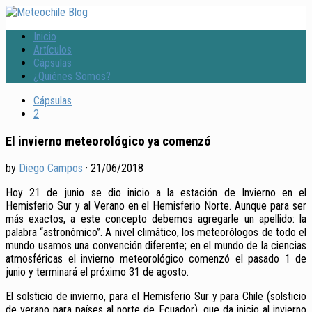
Inicio
Artículos
Cápsulas
¿Quiénes Somos?
Cápsulas
2
El invierno meteorológico ya comenzó
by
Diego Campos
·
21/06/2018
Hoy 21 de junio se dio inicio a la estación de Invierno en el
Hemisferio Sur y al Verano en el Hemisferio Norte. Aunque para ser
más exactos, a este concepto debemos agregarle un apellido: la
palabra “astronómico”. A nivel climático, los meteorólogos de todo el
mundo usamos una convención diferente; en el mundo de la ciencias
atmosféricas el invierno meteorológico comenzó el pasado 1 de
junio y terminará el próximo 31 de agosto.
El solsticio de invierno, para el Hemisferio Sur y para Chile (solsticio
de verano para países al norte de Ecuador), que da inicio al invierno