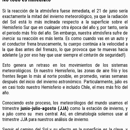
Si la reacción de la atmósfera fuese inmediata, el 21 de junio sería
exactamente la mitad del invierno meteorológico, ya que la radiación
del Sol está lo más inclinada respecto a la superficie sobre el
Hemisferio Sur que en cualquier otra época del año y, por tanto, sería
el periodo más frío del año. Sin embargo, nuestra atmósfera sufre de
inercia
: su reacción es más lenta. Es como cuando vas en un auto y
el conductor frena bruscamente, tu cuerpo continúa a la velocidad a
la que ibas antes del frenazo, lo que provoca que te muevas hacia
adelante (¡y por eso hay que usar siempre el cinturón de seguridad!).
Esto genera un retraso en los movimientos de los sistemas
meteorológicos. En nuestro Hemisferio, las zonas de aire frío y los
frentes llegan lo más al norte posible, en promedio, varias semanas
después del inicio del invierno astronómico. Particularmente, julio es
en casi todo nuestro Hemisferio e incluido Chile, el mes más frío del
año.
Conociendo este proceso, los meteorólogos del mundo usamos el
trimestre
junio-julio-agosto (JJA)
como la estación de invierno, y
a julio como su mes central. Así, en climatología solemos usar al
trimestre JJA para nuestros análisis de invierno.
Seguir el camino del Sol y su efecto en la superficie es la clave, y