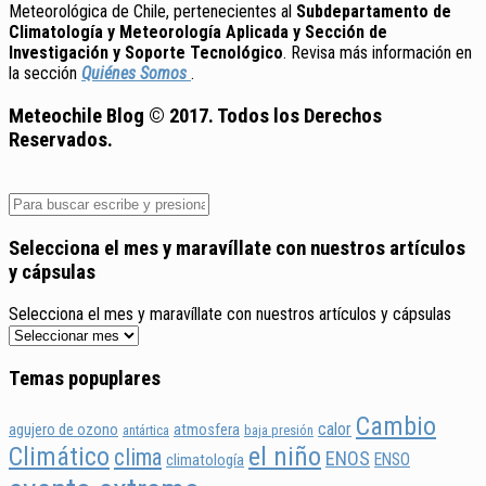
Meteorológica de Chile, pertenecientes al
Subdepartamento de
Climatología y Meteorología Aplicada y Sección de
Investigación y Soporte Tecnológico
. Revisa más información en
la sección
Quiénes Somos
.
Meteochile Blog © 2017. Todos los Derechos
Reservados.
Selecciona el mes y maravíllate con nuestros artículos
y cápsulas
Selecciona el mes y maravíllate con nuestros artículos y cápsulas
Temas popuplares
Cambio
calor
agujero de ozono
atmosfera
antártica
baja presión
Climático
el niño
clima
ENOS
ENSO
climatología