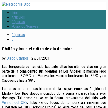
Inicio
Artículos
Cápsulas
¿Quiénes Somos?
Cápsulas
0
Chillán y los siete días de ola de calor
by
Diego Campos
·
25/01/2021
Las temperaturas han sido bastante altas los últimos días en gran
parte de la zona centro-sur. Mientras en Los Ángeles la máxima llegó
a calurosos 37.6ºC, en Valdivia los valores bordearon los 35ºC y en
Cauquenes hasta 38ºC.
Las altas temperaturas hicieron de las suyas entre las Región del
Maule y Los Ríos desde mediados de la semana pasada hasta ayer
domingo. Tal como se ve en la figura, proveniente del sitio web
Vismet del CR2
, hubo varios focos de temperatura máxima que
superaron los 38ºC (círculos rojos) en esta zona del país. Entre el