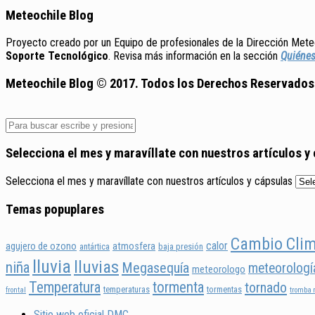
Meteochile Blog
Proyecto creado por un Equipo de profesionales de la Dirección Meteo
Soporte Tecnológico
. Revisa más información en la sección
Quiéne
Meteochile Blog © 2017. Todos los Derechos Reservados
Selecciona el mes y maravíllate con nuestros artículos y
Selecciona el mes y maravíllate con nuestros artículos y cápsulas
Temas popuplares
Cambio Clim
calor
agujero de ozono
atmosfera
antártica
baja presión
lluvia
lluvias
niña
Megasequía
meteorologí
meteorologo
Temperatura
tormenta
tornado
temperaturas
tormentas
frontal
tromba
Sitio web oficial DMC