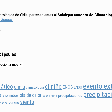
rológica de Chile, pertenecientes al
Subdepartamento de Climatologí
s Somos
.
.
 cápsulas
evento ex
ático
el niño
clima
ENOS
ENSO
climatología
precipitac
a
ola de calor
nubes
precipitaciones
ozono
nieve
otoño
viento
verano
 marina