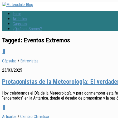
Inicio
Artículos
Cápsulas
¿Quiénes Somos?
Tagged:
Eventos Extremos
0
Cápsulas
/
Entrevistas
23/03/2025
Protagonistas de la Meteorología: El verdader
Hoy celebramos el Día de la Meteorología, y para conmemorar esta fech
“encerrados” en la Antártica, donde el desafío de pronosticar y la pasi
0
Artículos
/
Cambio Climático