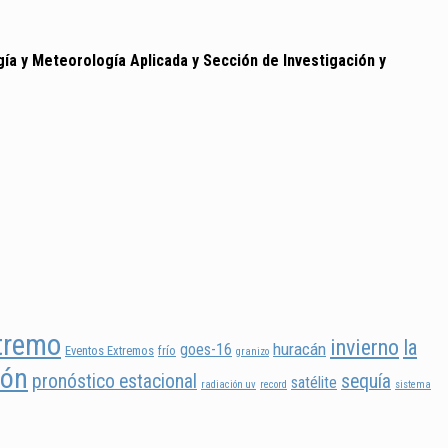
a y Meteorología Aplicada y Sección de Investigación y
tremo
invierno
la
huracán
goes-16
Eventos Extremos
frío
granizo
ión
pronóstico estacional
sequía
satélite
radiación uv
record
sistema