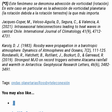
(*3)
Este fenómeno se denomina advección de vorticidad (rotación).
En este caso en particular es la advección de vorticidad planetaria
(la rotación debida a la rotación terrestre) la que más importa.
Jacques‐Coper, M., Veloso‐Aguila, D., Segura, C., & Valencia, A.
(2021). Intraseasonal teleconnections leading to heat waves in
central Chile. International Journal of Climatology, 41(9), 4712-
4731.
Karoly, D. J. (1983). Rossby wave propagation in a barotropic
atmosphere. Dynamics of Atmospheres and Oceans, 7(2), 111-125.
Rondanelli, R., Hatchett, B., Rutllant, J., Bozkurt, D., & Garreaud, R.
(2019). Strongest MJO on record triggers extreme Atacama rainfall
and warmth in Antarctica. Geophysical Research Letters, 46(6), 3482-
3491.
Tags:
ondas planetarias
Rossby
teleconexión
You may also like...
0