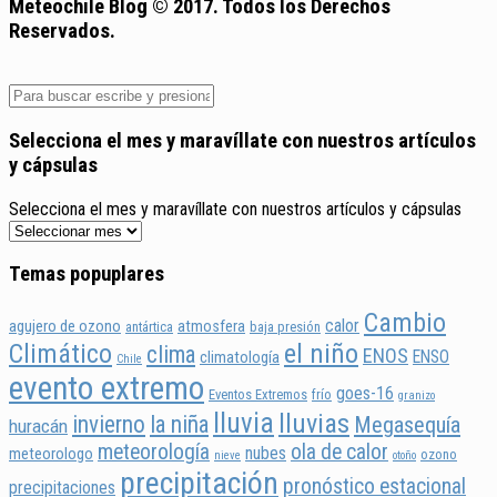
Meteochile Blog © 2017. Todos los Derechos
Reservados.
Selecciona el mes y maravíllate con nuestros artículos
y cápsulas
Selecciona el mes y maravíllate con nuestros artículos y cápsulas
Temas popuplares
Cambio
calor
agujero de ozono
atmosfera
antártica
baja presión
Climático
el niño
clima
ENOS
ENSO
climatología
Chile
evento extremo
goes-16
Eventos Extremos
frío
granizo
lluvia
lluvias
invierno
la niña
Megasequía
huracán
meteorología
ola de calor
nubes
meteorologo
ozono
nieve
otoño
precipitación
pronóstico estacional
precipitaciones