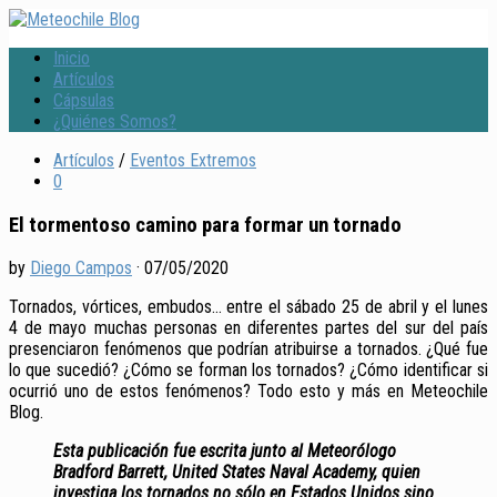
Inicio
Artículos
Cápsulas
¿Quiénes Somos?
Artículos
/
Eventos Extremos
0
El tormentoso camino para formar un tornado
by
Diego Campos
·
07/05/2020
Tornados, vórtices, embudos… entre el sábado 25 de abril y el lunes
4 de mayo muchas personas en diferentes partes del sur del país
presenciaron fenómenos que podrían atribuirse a tornados. ¿Qué fue
lo que sucedió? ¿Cómo se forman los tornados? ¿Cómo identificar si
ocurrió uno de estos fenómenos? Todo esto y más en Meteochile
Blog.
Esta publicación fue escrita junto al Meteorólogo
Bradford Barrett, United States Naval Academy, quien
investiga los tornados no sólo en Estados Unidos sino