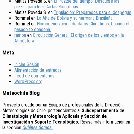
Matias Poveda S.
en
El Puzzle del tiempo: Descubre las
piezas para leer Cartas Sinópticas
Matias Poveda S.
en
Tripulación: Preparados para el despegue
Rommel
en
La Alta de Bolivia y su hermana Brasileña
Rommel
en
Homogeneización de datos Climáticos. Cuando el
pasado te condena.
ramon
en
Circulación General: El origen de los vientos en la
Atmósfera
Meta
Iniciar Sesión
Alimentación de entradas
Feed de comentarios
WordPress.org
Meteochile Blog
Proyecto creado por un Equipo de profesionales de la Dirección
Meteorológica de Chile, pertenecientes al
Subdepartamento de
Climatología y Meteorología Aplicada y Sección de
Investigación y Soporte Tecnológico
. Revisa más información en
la sección
Quiénes Somos
.