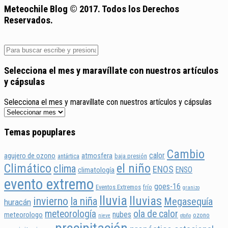
Meteochile Blog © 2017. Todos los Derechos
Reservados.
Selecciona el mes y maravíllate con nuestros artículos
y cápsulas
Selecciona el mes y maravíllate con nuestros artículos y cápsulas
Temas popuplares
Cambio
calor
agujero de ozono
atmosfera
antártica
baja presión
Climático
el niño
clima
ENOS
ENSO
climatología
evento extremo
goes-16
Eventos Extremos
frío
granizo
lluvia
lluvias
invierno
la niña
Megasequía
huracán
meteorología
ola de calor
nubes
meteorologo
ozono
nieve
otoño