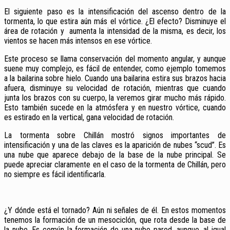
El siguiente paso es la intensificación del ascenso dentro de la
tormenta, lo que estira aún más el vórtice. ¿El efecto? Disminuye el
área de rotación y aumenta la intensidad de la misma, es decir, los
vientos se hacen más intensos en ese vórtice.
Este proceso se llama conservación del momento angular, y aunque
suene muy complejo, es fácil de entender, como ejemplo tomemos
a la bailarina sobre hielo. Cuando una bailarina estira sus brazos hacia
afuera, disminuye su velocidad de rotación, mientras que cuando
junta los brazos con su cuerpo, la veremos girar mucho más rápido.
Esto también sucede en la atmósfera y en nuestro vórtice, cuando
es estirado en la vertical, gana velocidad de rotación.
La tormenta sobre Chillán mostró signos importantes de
intensificación y una de las claves es la aparición de nubes “scud”. Es
una nube que aparece debajo de la base de la nube principal. Se
puede apreciar claramente en el caso de la tormenta de Chillán, pero
no siempre es fácil identificarla.
¿Y dónde está el tornado? Aún ni señales de él. En estos momentos
tenemos la formación de un mesociclón, que rota desde la base de
la nube. Es común la formación de una nube pared, aunque, al igual