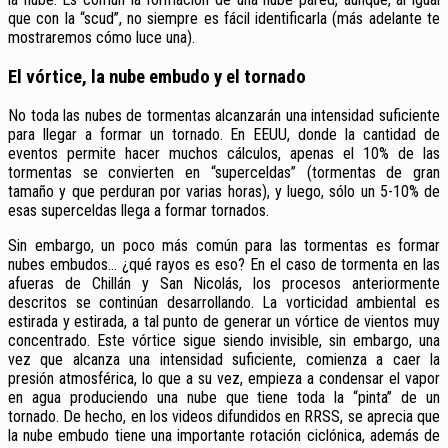
que con la “scud”, no siempre es fácil identificarla (más adelante te
mostraremos cómo luce una).
El vórtice, la nube embudo y el tornado
No toda las nubes de tormentas alcanzarán una intensidad suficiente
para llegar a formar un tornado. En EEUU, donde la cantidad de
eventos permite hacer muchos cálculos, apenas el 10% de las
tormentas se convierten en “superceldas” (tormentas de gran
tamaño y que perduran por varias horas), y luego, sólo un 5-10% de
esas superceldas llega a formar tornados.
Sin embargo, un poco más común para las tormentas es formar
nubes embudos… ¿qué rayos es eso? En el caso de tormenta en las
afueras de Chillán y San Nicolás, los procesos anteriormente
descritos se continúan desarrollando. La vorticidad ambiental es
estirada y estirada, a tal punto de generar un vórtice de vientos muy
concentrado. Este vórtice sigue siendo invisible, sin embargo, una
vez que alcanza una intensidad suficiente, comienza a caer la
presión atmosférica, lo que a su vez, empieza a condensar el vapor
en agua produciendo una nube que tiene toda la “pinta” de un
tornado. De hecho, en los videos difundidos en RRSS, se aprecia que
la nube embudo tiene una importante rotación ciclónica, además de