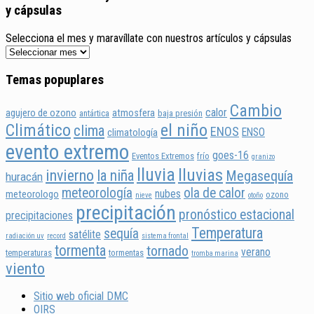
y cápsulas
Selecciona el mes y maravíllate con nuestros artículos y cápsulas
Temas popuplares
Cambio
calor
agujero de ozono
atmosfera
antártica
baja presión
Climático
el niño
clima
ENOS
ENSO
climatología
evento extremo
goes-16
Eventos Extremos
frío
granizo
lluvia
lluvias
invierno
la niña
Megasequía
huracán
meteorología
ola de calor
nubes
meteorologo
ozono
nieve
otoño
precipitación
pronóstico estacional
precipitaciones
Temperatura
sequía
satélite
radiación uv
record
sistema frontal
tormenta
tornado
verano
temperaturas
tormentas
tromba marina
viento
Sitio web oficial DMC
OIRS