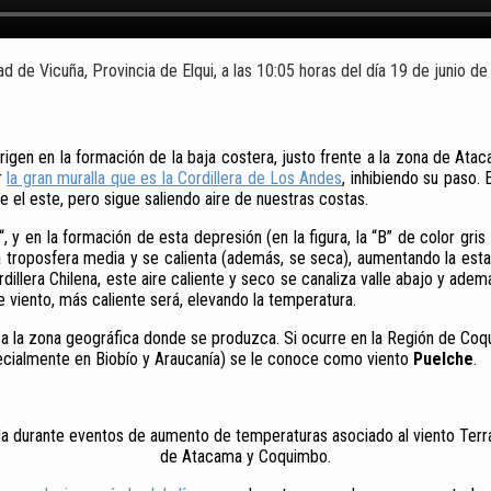
dad de Vicuña, Provincia de Elqui, a las 10:05 horas del día 19 de junio d
u origen en la formación de la baja costera, justo frente a la zona de A
r
la gran muralla que es la Cordillera de Los Andes
, inhibiendo su paso. 
 el este, pero sigue saliendo aire de nuestras costas.
“, y en la formación de esta depresión (en la figura, la “B” de color gri
troposfera media y se calienta (además, se seca), aumentando la estab
 cordillera Chilena, este aire caliente y seco se canaliza valle abajo y a
e viento, más caliente será, elevando la temperatura.
do a la zona geográfica donde se produzca. Si ocurre en la Región de 
ecialmente en Biobío y Araucanía) se le conoce como viento
Puelche
.
da durante eventos de aumento de temperaturas asociado al viento Terra
de Atacama y Coquimbo.