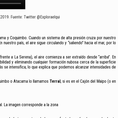
e 2019. Fuente: Twitter @Exploraelqui
tacama y Coquimbo. Cuando un sistema de alta presión cruza por nuestro
En nuestro país, el aire sigue circulando y “saliendo” hacia el mar, por lo
s frente a La Serena), el aire comienza a ser extraído desde “arriba”. En
ilidad y eliminando cualquier formación nubosa cerca de la superficie
demás se intensifica, lo que explica que podemos alcanzar intensidades de
Coquimbo o Atacama lo llamamos
Terral
, si es en el Cajón del Maipo (o en
l. La imagen corresponde a la zona