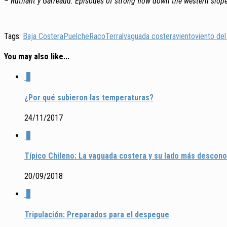
– Rutllant y Garreaud: Episodes of strong flow down the western slop
Tags:
Baja Costera
Puelche
Raco
Terral
vaguada costera
viento
viento del
You may also like...
0
¿Por qué subieron las temperaturas?
24/11/2017
5
Típico Chileno: La vaguada costera y su lado más descon
20/09/2018
1
Tripulación: Preparados para el despegue