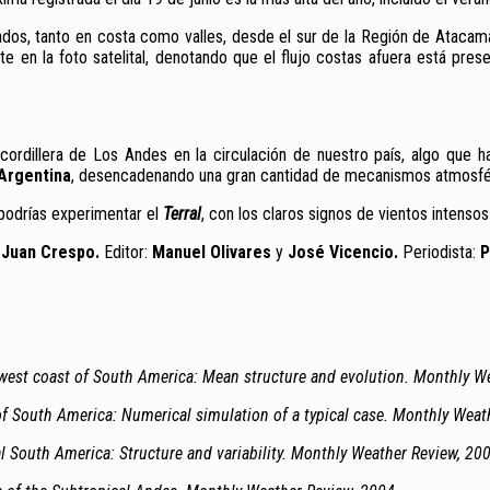
dos, tanto en costa como valles, desde el sur de la Región de Atacama
en la foto satelital, denotando que el flujo costas afuera está presen
ordillera de Los Andes en la circulación de nuestro país, algo que 
 Argentina
, desencadenando una gran cantidad de mecanismos atmosféri
 podrías experimentar el
Terral
, con los claros signos de vientos intensos 
:
Juan Crespo.
Editor:
Manuel Olivares
y
José Vicencio.
Periodista:
P
l west coast of South America: Mean structure and evolution. Monthly W
of South America: Numerical simulation of a typical case. Monthly Weat
al South America: Structure and variability. Monthly Weather Review, 20