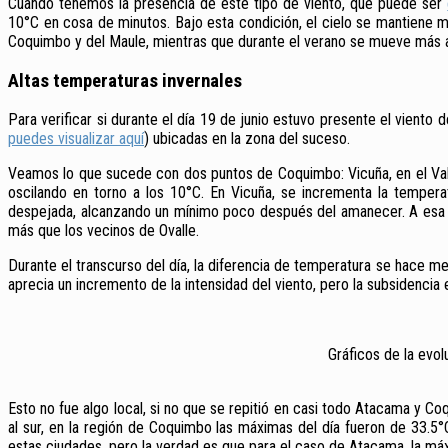
Cuando tenemos la presencia de este tipo de viento, que puede ser
10°C en cosa de minutos. Bajo esta condición, el cielo se mantiene 
Coquimbo y del Maule, mientras que durante el verano
se mueve más al
Altas temperaturas invernales
Para verificar si durante el día 19 de junio estuvo presente el viento
puedes visualizar aquí
) ubicadas en la zona del suceso.
Veamos lo que sucede con dos puntos de Coquimbo: Vicuña, en el Valle 
oscilando en torno a los 10°C. En Vicuña, se incrementa la tempera
despejada, alcanzando un mínimo poco después del amanecer. A esa h
más que los vecinos de Ovalle.
Durante el transcurso del día, la diferencia de temperatura se hace m
aprecia un incremento de la intensidad del viento, pero la subsidenci
Gráficos de la evol
Esto no fue algo local, si no que se repitió en casi todo Atacama y 
al sur, en la región de Coquimbo las máximas del día fueron de 33.5
estas ciudades, pero la verdad es que para el caso de Atacama, la máxim