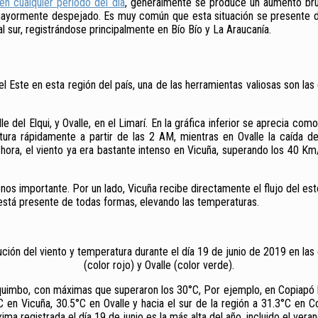
en cualquier período del día
, generalmente se produce un aumento bru
mayormente despejado. Es muy común que esta situación se presente dur
 sur, registrándose principalmente en Bío Bío y La Araucanía.
 del Este en esta región del país, una de las herramientas valiosas son
del Elqui, y Ovalle, en el Limarí. En la gráfica inferior se aprecia co
tura rápidamente a partir de las 2 AM, mientras en Ovalle la caída 
ora, el viento ya era bastante intenso en Vicuña, superando los 40 K
enos importante. Por un lado, Vicuña recibe directamente el flujo del es
a está presente de todas formas, elevando las temperaturas.
ución del viento y temperatura durante el día 19 de junio de 2019 en la
(color rojo) y Ovalle (color verde).
Coquimbo, con máximas que superaron los 30°C, Por ejemplo, en Copiapó l
°C en Vicuña, 30.5°C en Ovalle y hacia el sur de la región a 31.3°C en
a registrada el día 19 de junio es la más alta del año, incluido el veran