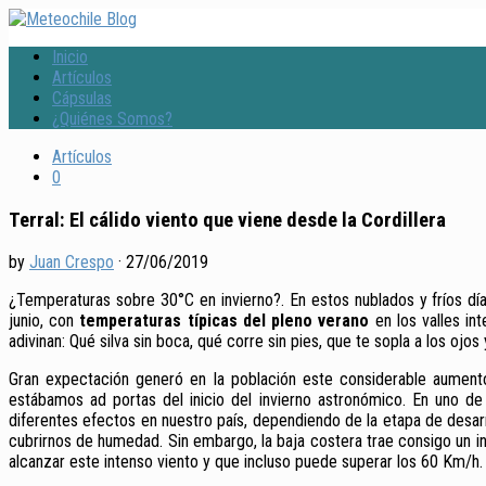
Inicio
Artículos
Cápsulas
¿Quiénes Somos?
Artículos
0
Terral: El cálido viento que viene desde la Cordillera
by
Juan Crespo
·
27/06/2019
¿Temperaturas sobre 30°C en invierno?. En estos nublados y fríos día
junio, con
temperaturas típicas del pleno verano
en los valles int
adivinan: Qué silva sin boca, qué corre sin pies, que te sopla a los ojos 
Gran expectación generó en la población este considerable aumento 
estábamos ad portas del inicio del invierno astronómico. En uno d
diferentes efectos en nuestro país, dependiendo de la etapa de desa
cubrirnos de humedad. Sin embargo, la baja costera trae consigo un in
alcanzar este intenso viento y que incluso puede superar los 60 Km/h.