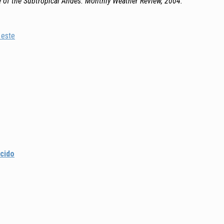
e of the Subtropical Andes. Monthly Weather Review, 2004.
 este
ocido