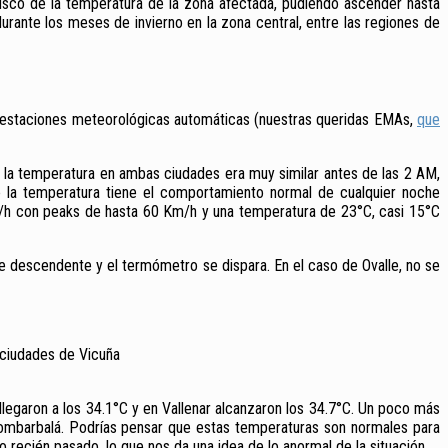
sco de la temperatura de la zona afectada, pudiendo ascender hasta
ante los meses de invierno en la zona central, entre las regiones de
 las estaciones meteorológicas automáticas (nuestras queridas EMAs,
que
mo la temperatura en ambas ciudades era muy similar antes de las 2 AM,
de la temperatura tiene el comportamiento normal de cualquier noche
m/h con peaks de hasta 60 Km/h y una temperatura de 23°C, casi 15°C
te descendente y el termómetro se dispara. En el caso de Ovalle, no se
s ciudades de Vicuña
legaron a los 34.1°C y en Vallenar alcanzaron los 34.7°C. Un poco más
 Combarbalá. Podrías pensar que estas temperaturas son normales para
o recién pasado, lo que nos da una idea de lo anormal de la situación.