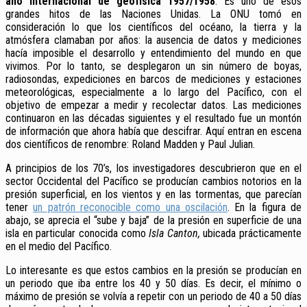
año internacional de geofísica 1957/1958
. Es uno de esos
grandes hitos de las Naciones Unidas. La ONU tomó en
consideración lo que los científicos del océano, la tierra y la
atmósfera clamaban por años: la ausencia de datos y mediciones
hacía imposible el desarrollo y entendimiento del mundo en que
vivimos.
Por lo tanto, se desplegaron un sin número de boyas,
radiosondas, expediciones en barcos de mediciones y estaciones
meteorológicas, especialmente a lo largo del Pacífico, con el
objetivo de empezar a medir y recolectar datos. Las mediciones
continuaron en las décadas siguientes y el resultado fue un montón
de información que ahora había que descifrar. Aquí entran en escena
dos científicos de renombre: Roland Madden y Paul Julian.
A principios de los 70’s, los investigadores descubrieron que en el
sector Occidental del Pacífico se producían cambios notorios en la
presión superficial, en los vientos y en las tormentas, que parecían
tener
un patrón reconocible como una oscilación
. En la figura de
abajo, se aprecia el “sube y baja” de la presión en superficie de una
isla en particular conocida como
Isla Canton,
ubicada prácticamente
en el medio del Pacífico.
Lo interesante es que estos cambios en la presión se producían en
un periodo que iba entre los 40 y 50 días. Es decir, el mínimo o
máximo de presión se volvía a repetir con un periodo de 40 a 50 días