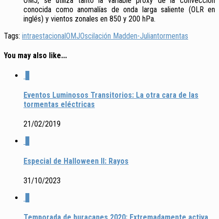
OMJ, se utiliza tanto la variable proxy de la convección
conocida como anomalías de onda larga saliente (OLR en
inglés) y vientos zonales en 850 y 200 hPa.
Tags:
intraestacional
OMJ
Oscilación Madden-Julian
tormentas
You may also like...
0
Eventos Luminosos Transitorios: La otra cara de las
tormentas eléctricas
21/02/2019
0
Especial de Halloween II: Rayos
31/10/2023
0
Temporada de huracanes 2020: Extremadamente activa