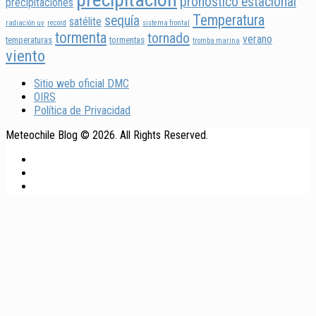
pronóstico estacional
precipitaciones
Temperatura
sequía
satélite
radiación uv
record
sistema frontal
tormenta
tornado
verano
temperaturas
tormentas
tromba marina
viento
Sitio web oficial DMC
OIRS
Política de Privacidad
Meteochile Blog © 2026. All Rights Reserved.