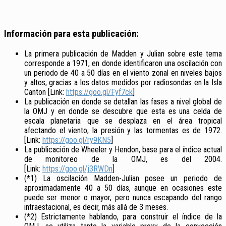
Información para esta publicación:
La primera publicación de Madden y Julian sobre este tema
corresponde a 1971, en donde identificaron una oscilación con
un periodo de 40 a 50 días en el viento zonal en niveles bajos
y altos, gracias a los datos medidos por radiosondas en la Isla
Canton [Link:
https://goo.gl/Fyf7ck
]
La publicación en donde se detallan las fases a nivel global de
la OMJ y en donde se descubre que esta es una celda de
escala planetaria que se desplaza en el área tropical
afectando el viento, la presión y las tormentas es de 1972.
[Link:
https://goo.gl/ry9KN5
]
La publicación de Wheeler y Hendon, base para el índice actual
de monitoreo de la OMJ, es del 2004.
[Link:
https://goo.gl/j3RWDn
]
(*1) La oscilación Madden-Julian posee un periodo de
aproximadamente 40 a 50 días, aunque en ocasiones este
puede ser menor o mayor, pero nunca escapando del rango
intraestacional, es decir, más allá de 3 meses.
(*2) Estrictamente hablando, para construir el índice de la