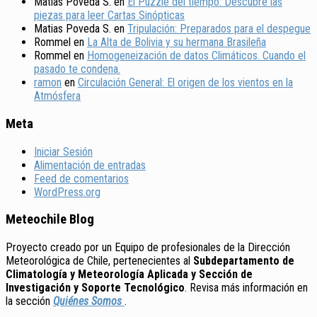
Matias Poveda S.
en
El Puzzle del tiempo: Descubre las
piezas para leer Cartas Sinópticas
Matias Poveda S.
en
Tripulación: Preparados para el despegue
Rommel
en
La Alta de Bolivia y su hermana Brasileña
Rommel
en
Homogeneización de datos Climáticos. Cuando el
pasado te condena.
ramon
en
Circulación General: El origen de los vientos en la
Atmósfera
Meta
Iniciar Sesión
Alimentación de entradas
Feed de comentarios
WordPress.org
Meteochile Blog
Proyecto creado por un Equipo de profesionales de la Dirección
Meteorológica de Chile, pertenecientes al
Subdepartamento de
Climatología y Meteorología Aplicada y Sección de
Investigación y Soporte Tecnológico
. Revisa más información en
la sección
Quiénes Somos
.