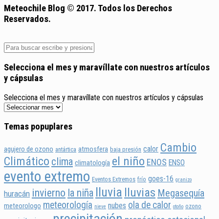
Meteochile Blog © 2017. Todos los Derechos
Reservados.
Selecciona el mes y maravíllate con nuestros artículos
y cápsulas
Selecciona el mes y maravíllate con nuestros artículos y cápsulas
Temas popuplares
Cambio
calor
agujero de ozono
atmosfera
antártica
baja presión
Climático
el niño
clima
ENOS
ENSO
climatología
evento extremo
goes-16
Eventos Extremos
frío
granizo
lluvia
lluvias
invierno
la niña
Megasequía
huracán
meteorología
ola de calor
nubes
meteorologo
ozono
nieve
otoño
precipitación