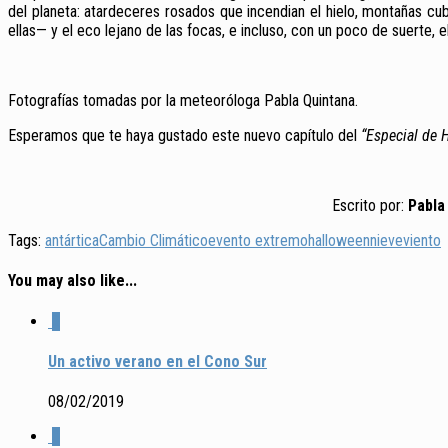
del planeta: atardeceres rosados que incendian el hielo, montañas cubi
ellas— y el eco lejano de las focas, e incluso, con un poco de suerte, 
Fotografías tomadas por la meteoróloga Pabla Quintana.
Esperamos que te haya gustado este nuevo capítulo del
“Especial de 
Escrito por:
Pabla
Tags:
antártica
Cambio Climático
evento extremo
halloween
nieve
viento
You may also like...
2
Un activo verano en el Cono Sur
08/02/2019
0