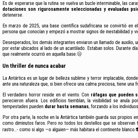
Es de esperarse que la rutina se vuelva un bucle interminable, las c
dotaciones son rigurosamente seleccionadas y evaluadas ps
detenerse.
En marzo de 2025, una base científica sudafricana se convirtió en e
persona que conocían y empezó a mostrar signos de inestabilidad y v
Desesperados, los demás integrantes enviaron un llamado de auxilio, 
por estar ubicados al lado de un acantilado. Estaban solos. Durante d
que realmente ocurrió en aquella base.🫢
Un thriller de nunca acabar
La Antártica es un lugar de belleza sublime y terror implacable, donde
ante una naturaleza que, si bien ofrece una calma preciosa, tiene una f
El verdadero horror reside en el viento. Con
ráfagas que pueden s
perecieron afuera. Los edificios tiemblan, la visibilidad se anula
tempestades pueden
durar hasta semanas
, forzando a los individuo
Por otra parte, la noche en la Antártica también guarda sus propios e
como diminutos faros. Pero no todos los destellos que se observan ti
rastro…- como si algo —o alguien— más habitara el continente blanco.