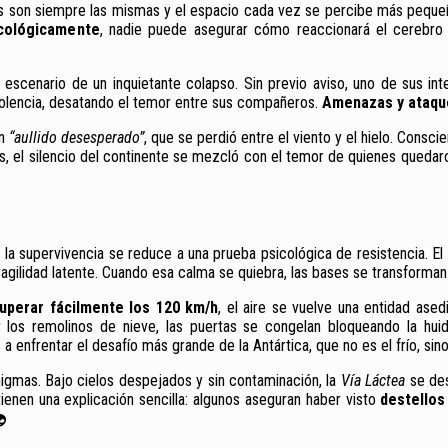
aras son siempre las mismas y el espacio cada vez se percibe más peque
icológicamente
, nadie puede asegurar cómo reaccionará el cerebr
l escenario de un inquietante colapso. Sin previo aviso, uno de sus 
iolencia, desatando el temor entre sus compañeros.
Amenazas y ataques
un
“aullido desesperado”
, que se perdió entre el viento y el hielo. Consci
ías, el silencio del continente se mezcló con el temor de quienes quedar
 la supervivencia se reduce a una prueba psicológica de resistencia. El 
ragilidad latente. Cuando esa calma se quiebra, las bases se transforman 
uperar fácilmente los 120 km/h
, el aire se vuelve una entidad ase
 por los remolinos de nieve, las puertas se congelan bloqueando la hu
s a enfrentar el desafío más grande de la Antártica, que no es el frío, sin
nigmas. Bajo cielos despejados y sin contaminación, la
Vía Láctea
se des
enen una explicación sencilla: algunos aseguran haber visto
destellos
