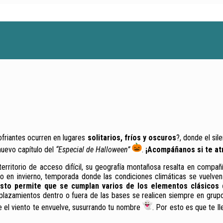
ofriantes ocurren en lugares
solitarios, fríos y oscuros
?, donde el sil
 nuevo capítulo del
“Especial de Halloween”
.
¡Acompáñanos si te at
territorio de acceso difícil, su geografía montañosa resalta en compañí
 en invierno, temporada donde las condiciones climáticas se vuelven 
sto permite que se cumplan varios de los elementos clásicos 
lazamientos dentro o fuera de las bases se realicen siempre en grupos
ue el viento te envuelve, susurrando tu nombre
. Por esto es que te l