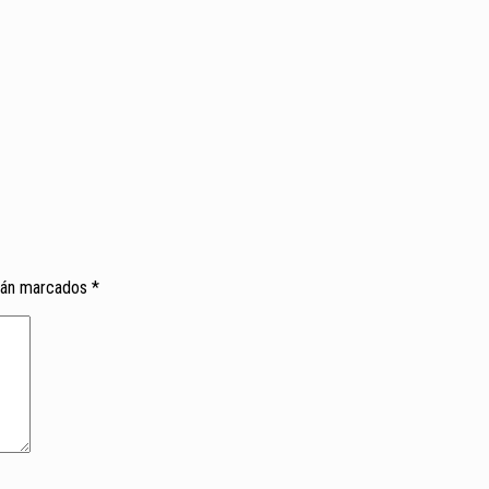
tán marcados
*