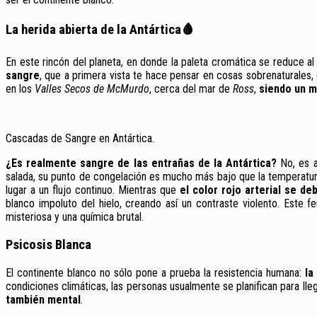
La herida abierta de la Antártica🩸
En este rincón del planeta, en donde la paleta cromática se reduce al 
sangre
, que a primera vista te hace pensar en cosas sobrenaturales, 
en los
Valles Secos de McMurdo
, cerca del mar de
Ross
,
siendo un m
Cascadas de Sangre en Antártica.
¿Es realmente sangre de las entrañas de la Antártica?
No, es a
salada, su punto de congelación es mucho más bajo que la temperatura
lugar a un flujo continuo. Mientras que
el color rojo arterial se de
blanco impoluto del hielo, creando así un contraste violento. Este 
misteriosa y una química brutal.
Psicosis Blanca
El continente blanco no sólo pone a prueba la resistencia humana:
la
condiciones climáticas, las personas usualmente se planifican para lle
también mental
.