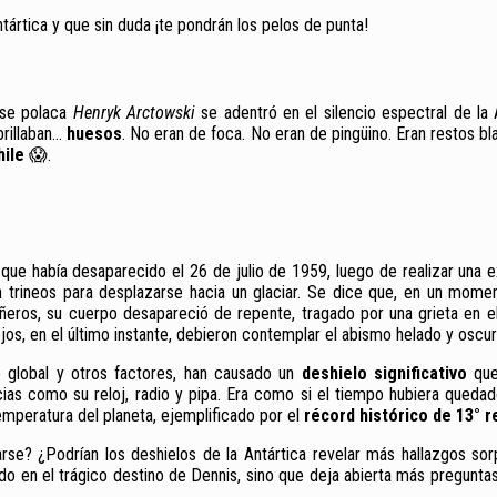
ártica y que sin duda ¡te pondrán los pelos de punta!
ase polaca
Henryk Arctowski
se adentró en el silencio espectral de la A
brillaban…
huesos
. No eran de foca. No eran de pingüino. Eran restos b
hile
😱.
que había desaparecido el 26 de julio de 1959, luego de realizar una e
 trineos para desplazarse hacia un glaciar. Se dice que, en un momen
ñeros, su cuerpo desapareció de repente, tragado por una grieta en e
os, en el último instante, debieron contemplar el abismo helado y oscuro
o global y otros factores, han causado un
deshielo significativo
que
cias como su reloj, radio y pipa. Era como si el tiempo hubiera queda
mperatura del planeta, ejemplificado por el
récord histórico de 13° r
e? ¿Podrían los deshielos de la Antártica revelar más hallazgos sor
ando en el trágico destino de Dennis, sino que deja abierta más pregun