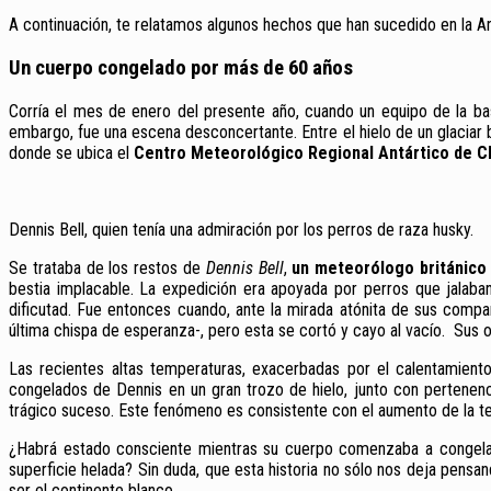
A continuación, te relatamos algunos hechos que han sucedido en la Ant
Un cuerpo congelado por más de 60 años
Corría el mes de enero del presente año, cuando un equipo de la b
embargo, fue una escena desconcertante. Entre el hielo de un glaciar 
donde se ubica el
Centro Meteorológico Regional Antártico de C
Dennis Bell, quien tenía una admiración por los perros de raza husky.
Se trataba de los restos de
Dennis Bell
,
un meteorólogo británico
bestia implacable. La expedición era apoyada por perros que jalaban
dificutad. Fue entonces cuando, ante la mirada atónita de sus compa
última chispa de esperanza-, pero esta se cortó y cayo al vacío. Sus oj
Las recientes altas temperaturas, exacerbadas por el calentamient
congelados de Dennis en un gran trozo de hielo, junto con pertenen
trágico suceso. Este fenómeno es consistente con el aumento de la te
¿Habrá estado consciente mientras su cuerpo comenzaba a congelars
superficie helada? Sin duda, que esta historia no sólo nos deja pens
ser el continente blanco.