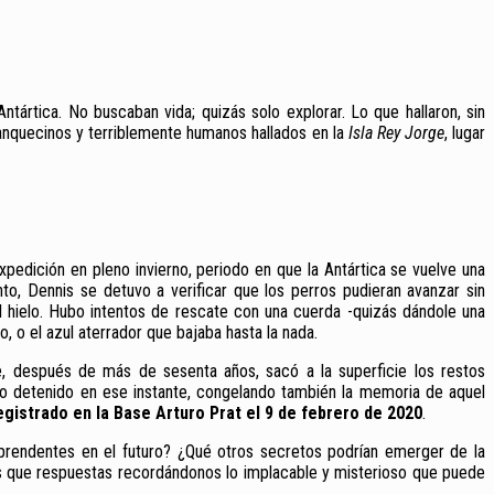
ntártica. No buscaban vida; quizás solo explorar. Lo que hallaron, sin
lanquecinos y terriblemente humanos hallados en la
Isla Rey Jorge
, lugar
xpedición en pleno invierno, periodo en que la Antártica se vuelve una
to, Dennis se detuvo a verificar que los perros pudieran avanzar sin
l hielo. Hubo intentos de rescate con una cuerda -quizás dándole una
, o el azul aterrador que bajaba hasta la nada.
, después de más de sesenta años, sacó a la superficie los restos
do detenido en ese instante, congelando también la memoria de aquel
egistrado en la Base Arturo Prat el 9 de febrero de 2020
.
prendentes en el futuro? ¿Qué otros secretos podrían emerger de la
tas que respuestas recordándonos lo implacable y misterioso que puede