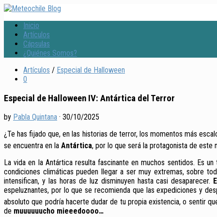
Inicio
Artículos
Cápsulas
¿Quiénes Somos?
Artículos
/
Especial de Halloween
0
Especial de Halloween IV: Antártica del Terror
by
Pabla Quintana
·
30/10/2025
¿Te has fijado que, en las historias de terror, los momentos más escal
se encuentra en la
Antártica
, por lo que será la protagonista de este
La vida en la Antártica resulta fascinante en muchos sentidos. Es un 
condiciones climáticas pueden llegar a ser muy extremas, sobre todo
intensifican, y las horas de luz disminuyen hasta casi desaparecer.
E
espeluznantes, por lo que se recomienda que las expediciones y desp
absoluto que podría hacerte dudar de tu propia existencia, o sentir q
de
muuuuuucho mieeedoooo…