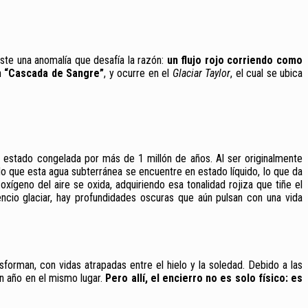
iste una anomalía que desafía la razón:
un flujo rojo corriendo como
n
“Cascada de Sangre”
, y ocurre en el
Glaciar Taylor
, el cual se ubica
a estado congelada por más de 1 millón de años. Al ser originalmente
o que esta agua subterránea se encuentre en estado líquido, lo que da
 oxígeno del aire se oxida, adquiriendo esa tonalidad rojiza que tiñe el
encio glaciar, hay profundidades oscuras que aún pulsan con una vida
nsforman, con vidas atrapadas entre el hielo y la soledad. Debido a las
un año en el mismo lugar.
Pero allí, el encierro no es solo físico: es