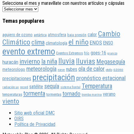
Selecciona el mes y maravíllate con nuestros artículos y cápsulas
Temas popuplares
Cambio
calor
agujero de ozono
atmosfera
antártica
baja presión
Climático
el niño
clima
ENOS
ENSO
climatología
evento extremo
goes-16
Eventos Extremos
frío
granizo
lluvia
lluvias
invierno
la niña
Megasequía
huracán
meteorología
ola de calor
nubes
meteorologo
ozono
nieve
otoño
precipitación
pronóstico estacional
precipitaciones
Temperatura
sequía
satélite
radiación uv
record
sistema frontal
tormenta
tornado
verano
temperaturas
tormentas
tromba marina
viento
Sitio web oficial DMC
OIRS
Política de Privacidad