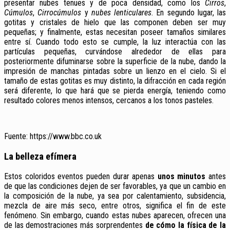
presentar nubes tenues y de poca densidad, como los
Cirros
,
Cúmulos
,
Cirrocúmulos
y
nubes lenticulares
. En segundo lugar, las
gotitas y cristales de hielo que las componen deben ser muy
pequeñas; y finalmente, estas necesitan poseer tamaños similares
entre sí. Cuando todo esto se cumple, la luz interactúa con las
partículas pequeñas, curvándose alrededor de ellas para
posteriormente difuminarse sobre la superficie de la nube, dando la
impresión de manchas pintadas sobre un lienzo en el cielo. Si el
tamaño de estas gotitas es muy distinto, la difracción en cada región
será diferente, lo que hará que se pierda energía,
teniendo como
resultado
colores menos intensos, cercanos a los tonos pasteles.
Fuente: https://www.bbc.co.uk
La belleza efímera
Estos coloridos eventos pueden durar apenas
unos minutos
antes
de que las condiciones dejen de ser favorables, ya que un cambio en
la composición de la nube, ya sea por calentamiento, subsidencia,
mezcla de aire más seco, entre otros, significa el fin de este
fenómeno. Sin embargo, cuando estas nubes aparecen, ofrecen una
de las demostraciones más sorprendentes
de cómo la física de la