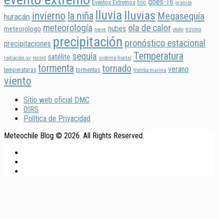
goes-16
Eventos Extremos
frío
granizo
lluvia
lluvias
invierno
la niña
Megasequía
huracán
meteorología
ola de calor
nubes
meteorologo
ozono
nieve
otoño
precipitación
pronóstico estacional
precipitaciones
Temperatura
sequía
satélite
radiación uv
record
sistema frontal
tormenta
tornado
verano
temperaturas
tormentas
tromba marina
viento
Sitio web oficial DMC
OIRS
Política de Privacidad
Meteochile Blog © 2026. All Rights Reserved.