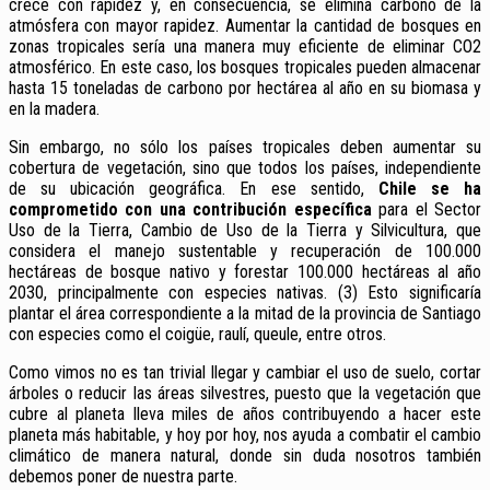
crece con rapidez y, en consecuencia, se elimina carbono de la
atmósfera con mayor rapidez. Aumentar la cantidad de bosques en
zonas tropicales sería una manera muy eficiente de eliminar CO2
atmosférico. En este caso, los bosques tropicales pueden almacenar
hasta 15 toneladas de carbono por hectárea al año en su biomasa y
en la madera.
Sin embargo, no sólo los países tropicales deben aumentar su
cobertura de vegetación, sino que todos los países, independiente
de su ubicación geográfica. En ese sentido,
Chile se ha
comprometido con una contribución específica
para el Sector
Uso de la Tierra, Cambio de Uso de la Tierra y Silvicultura, que
considera el manejo sustentable y recuperación de 100.000
hectáreas de bosque nativo y forestar 100.000 hectáreas al año
2030, principalmente con especies nativas. (3) Esto significaría
plantar el área correspondiente a la mitad de la provincia de Santiago
con especies como el coigüe, raulí, queule, entre otros.
Como vimos no es tan trivial llegar y cambiar el uso de suelo, cortar
árboles o reducir las áreas silvestres, puesto que la vegetación que
cubre al planeta lleva miles de años contribuyendo a hacer este
planeta más habitable, y hoy por hoy, nos ayuda a combatir el cambio
climático de manera natural, donde sin duda nosotros también
debemos poner de nuestra parte.