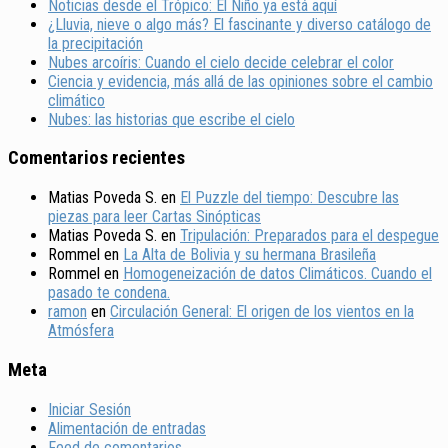
Noticias desde el Trópico: El Niño ya está aquí
¿Lluvia, nieve o algo más? El fascinante y diverso catálogo de
la precipitación
Nubes arcoíris: Cuando el cielo decide celebrar el color
Ciencia y evidencia, más allá de las opiniones sobre el cambio
climático
Nubes: las historias que escribe el cielo
Comentarios recientes
Matias Poveda S.
en
El Puzzle del tiempo: Descubre las
piezas para leer Cartas Sinópticas
Matias Poveda S.
en
Tripulación: Preparados para el despegue
Rommel
en
La Alta de Bolivia y su hermana Brasileña
Rommel
en
Homogeneización de datos Climáticos. Cuando el
pasado te condena.
ramon
en
Circulación General: El origen de los vientos en la
Atmósfera
Meta
Iniciar Sesión
Alimentación de entradas
Feed de comentarios