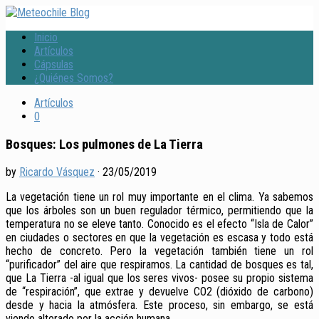
Inicio
Artículos
Cápsulas
¿Quiénes Somos?
Artículos
0
Bosques: Los pulmones de La Tierra
by
Ricardo Vásquez
·
23/05/2019
La vegetación tiene un rol muy importante en el clima. Ya sabemos
que los árboles son un buen regulador térmico, permitiendo que la
temperatura no se eleve tanto. Conocido es el efecto “Isla de Calor”
en ciudades o sectores en que la vegetación es escasa y todo está
hecho de concreto. Pero la vegetación también tiene un rol
“purificador” del aire que respiramos. La cantidad de bosques es tal,
que La Tierra -al igual que los seres vivos- posee su propio sistema
de “respiración”, que extrae y devuelve CO2 (dióxido de carbono)
desde y hacia la atmósfera. Este proceso, sin embargo, se está
viendo alterado por la acción humana.