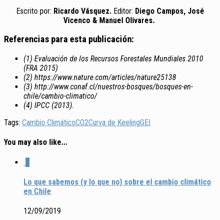
Escrito por:
Ricardo Vásquez.
Editor:
Diego Campos, José
Vicenco & Manuel Olivares.
Referencias para esta publicación:
(1) Evaluación de los Recursos Forestales Mundiales 2010
(FRA 2015)
(2) https://www.nature.com/articles/nature25138
(3) http://www.conaf.cl/nuestros-bosques/bosques-en-
chile/cambio-climatico/
(4) IPCC (2013).
Tags:
Cambio Climático
CO2
Curva de Keeling
GEI
You may also like...
0
Lo que sabemos (y lo que no) sobre el cambio climático
en Chile
12/09/2019