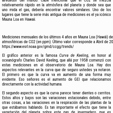
alrededor del mundo. Cabe mencionar que el CO2 se mezcla
relativamente rápido en la atmósfera del planeta y donde sea que
uno mida el gas, debería encontrar valores similares. Uno de los
lugares que tiene la serie más antigua de mediciones es el ya icónico
Mauna Loa en Hawaii.
Mediciones mensuales de los últimos 4 años en Mauna Loa (Hawái) de
atmosféricas de CO2 (en ppm). Último valor corresponde a Abril de 20
https://www.esrl.noaa.gov/gmd/ccgg/trends/
El gráfico anterior es la famosa
Curva de Keeling
, en honor al
oceanógrafo Charles David Keeling, que allá por 1958 comenzó con
estas mediciones en el observatorio de Mauna Loa. Hay dos
aspectos relevantes en la curva que de seguro ustedes ya notaron.
El primero es que la curva va en aumento de una forma muy
evidente. Eso señores es el aumento de GEI que relacionamos
directamente con la actividad humana.
El segundo aspecto es que la curva parece tener dientes o cerritos.
Estos altos y bajos son las variaciones estacionales debido, entre
otras cosas, a las variaciones en la respiración de las plantas de la
que estábamos hablando. Es tan importante el efecto que tiene la
vegetación del planeta sobre este gas de invernadero, que es