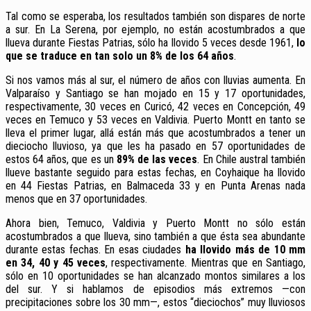
Tal como se esperaba, los resultados también son dispares de norte
a sur. En La Serena, por ejemplo, no están acostumbrados a que
llueva durante Fiestas Patrias, sólo ha llovido 5 veces desde 1961,
lo
que se traduce en tan solo un 8% de los 64 años
.
Si nos vamos más al sur, el número de años con lluvias aumenta. En
Valparaíso y Santiago se han mojado en 15 y 17 oportunidades,
respectivamente, 30 veces en Curicó, 42 veces en Concepción, 49
veces en Temuco y 53 veces en Valdivia. Puerto Montt en tanto se
lleva el primer lugar, allá están más que acostumbrados a tener un
dieciocho lluvioso, ya que les ha pasado en 57 oportunidades de
estos 64 años, que es un
89% de las veces
. En Chile austral también
llueve bastante seguido para estas fechas, en Coyhaique ha llovido
en 44 Fiestas Patrias, en Balmaceda 33 y en Punta Arenas nada
menos que en 37 oportunidades.
Ahora bien, Temuco, Valdivia y Puerto Montt no sólo están
acostumbrados a que llueva, sino también a que ésta sea abundante
durante estas fechas. En esas ciudades
ha llovido más de 10 mm
en 34, 40 y 45 veces
, respectivamente. Mientras que en Santiago,
sólo en 10 oportunidades se han alcanzado montos similares a los
del sur. Y si hablamos de episodios más extremos —con
precipitaciones sobre los 30 mm—, estos “dieciochos” muy lluviosos