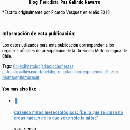
Blog
. Periodista:
Paz Galindo Navarro
.
*Escrito originalmente por Ricardo Vásquez en el año 2018.
Información de esta publicación:
Los datos utilizados para esta publicación corresponden a los
registros oficiales de precipitación de la Dirección Meteorológica de
Chile.
Tags:
Chile
climatología
dieciocho
fiestas
patrias
lluvia
lluvias
meteochile
precipitación
precipitaciones
Puerto
Montt
septiembre
sur
You may also like...
0
Cazando mitos meteorológicos: “De lo que te digan no
creas nada, y de lo que veas sólo la mitad”
27/07/2023