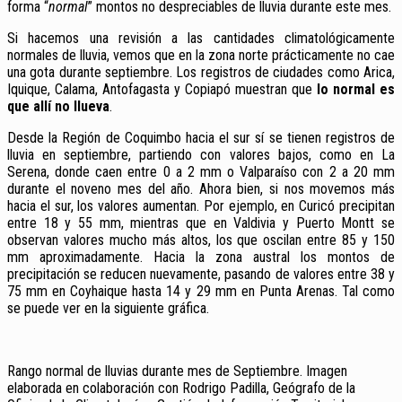
forma “
normal
” montos no despreciables de lluvia durante este mes.
Si hacemos una revisión a las cantidades climatológicamente
normales de lluvia, vemos que en la zona norte prácticamente no cae
una gota durante septiembre. Los registros de ciudades como Arica,
Iquique, Calama, Antofagasta y Copiapó muestran que
lo normal es
que allí no llueva
.
Desde la Región de Coquimbo hacia el sur sí se tienen registros de
lluvia en septiembre, partiendo con valores bajos, como en La
Serena, donde caen entre 0 a 2 mm o Valparaíso con 2 a 20 mm
durante el noveno mes del año. Ahora bien, si nos movemos más
hacia el sur, los valores aumentan. Por ejemplo, en Curicó precipitan
entre 18 y 55 mm, mientras que en Valdivia y Puerto Montt se
observan valores mucho más altos, los que oscilan entre 85 y 150
mm aproximadamente. Hacia la zona austral los montos de
precipitación se reducen nuevamente, pasando de valores entre 38 y
75 mm en Coyhaique hasta 14 y 29 mm en Punta Arenas. Tal como
se puede ver en la siguiente gráfica.
Rango normal de lluvias durante mes de Septiembre. Imagen
elaborada en colaboración con Rodrigo Padilla, Geógrafo de la