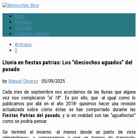
Inicio
Artículos
Cápsulas
¿Quiénes Somos?
Artículos
0
Lluvia en fiestas patrias: Los “dieciochos aguados” del
pasado
by
Manuel Olivares
·
05/09/2025
Cada mes de septiembre nos acordamos de las lluvias que alguna
vez nos complicaron “
el 18
”. Es por ello, que -al igual como lo
publicamos por allá en el año 2018- quisimos hacer una revisión
actualizada sobre cómo éstas se han comportado durante las
Fiestas Patrias del pasado
, y si en realidad son tan “
aguafiestas
”
como se podría pensar.
Se terminó el invierno -al menos desde un punto de vista
climatológico- y comenzamos a vivir un tiempo de transición,