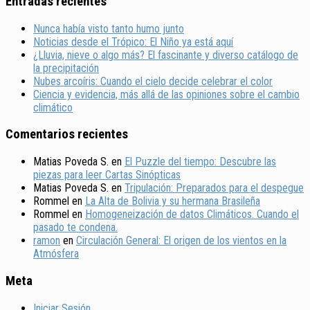
Entradas recientes
Nunca había visto tanto humo junto
Noticias desde el Trópico: El Niño ya está aquí
¿Lluvia, nieve o algo más? El fascinante y diverso catálogo de
la precipitación
Nubes arcoíris: Cuando el cielo decide celebrar el color
Ciencia y evidencia, más allá de las opiniones sobre el cambio
climático
Comentarios recientes
Matias Poveda S.
en
El Puzzle del tiempo: Descubre las
piezas para leer Cartas Sinópticas
Matias Poveda S.
en
Tripulación: Preparados para el despegue
Rommel
en
La Alta de Bolivia y su hermana Brasileña
Rommel
en
Homogeneización de datos Climáticos. Cuando el
pasado te condena.
ramon
en
Circulación General: El origen de los vientos en la
Atmósfera
Meta
Iniciar Sesión