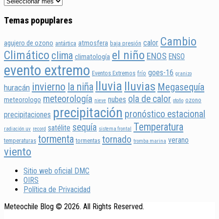
Temas popuplares
Cambio
calor
agujero de ozono
atmosfera
antártica
baja presión
Climático
el niño
clima
ENOS
ENSO
climatología
evento extremo
goes-16
Eventos Extremos
frío
granizo
lluvia
lluvias
invierno
la niña
Megasequía
huracán
meteorología
ola de calor
nubes
meteorologo
ozono
nieve
otoño
precipitación
pronóstico estacional
precipitaciones
Temperatura
sequía
satélite
radiación uv
record
sistema frontal
tormenta
tornado
verano
temperaturas
tormentas
tromba marina
viento
Sitio web oficial DMC
OIRS
Política de Privacidad
Meteochile Blog © 2026. All Rights Reserved.