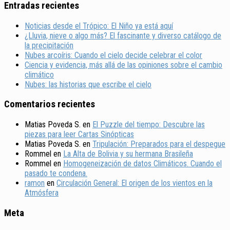
Entradas recientes
Noticias desde el Trópico: El Niño ya está aquí
¿Lluvia, nieve o algo más? El fascinante y diverso catálogo de
la precipitación
Nubes arcoíris: Cuando el cielo decide celebrar el color
Ciencia y evidencia, más allá de las opiniones sobre el cambio
climático
Nubes: las historias que escribe el cielo
Comentarios recientes
Matias Poveda S.
en
El Puzzle del tiempo: Descubre las
piezas para leer Cartas Sinópticas
Matias Poveda S.
en
Tripulación: Preparados para el despegue
Rommel
en
La Alta de Bolivia y su hermana Brasileña
Rommel
en
Homogeneización de datos Climáticos. Cuando el
pasado te condena.
ramon
en
Circulación General: El origen de los vientos en la
Atmósfera
Meta