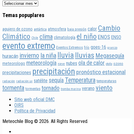
Temas popuplares
Cambio
calor
agujero de ozono
atmosfera
antártica
baja presión
Climático
el niño
clima
ENOS
ENSO
climatología
Chile
evento extremo
goes-16
Eventos Extremos
frío
granizo
lluvia
lluvias
invierno
la niña
Megasequía
huracán
meteorología
ola de calor
nubes
meteorologo
ozono
nieve
otoño
precipitación
pronóstico estacional
precipitaciones
Temperatura
sequía
satélite
temperaturas
radiación
radiación uv
viento
tormenta
tornado
verano
tormentas
tromba marina
Sitio web oficial DMC
OIRS
Política de Privacidad
Meteochile Blog © 2026. All Rights Reserved.