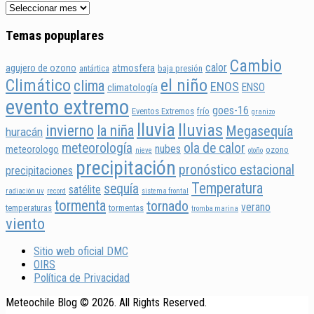
Temas popuplares
Cambio
calor
agujero de ozono
atmosfera
antártica
baja presión
Climático
el niño
clima
ENOS
ENSO
climatología
evento extremo
goes-16
Eventos Extremos
frío
granizo
lluvia
lluvias
invierno
la niña
Megasequía
huracán
meteorología
ola de calor
nubes
meteorologo
ozono
nieve
otoño
precipitación
pronóstico estacional
precipitaciones
Temperatura
sequía
satélite
radiación uv
record
sistema frontal
tormenta
tornado
verano
temperaturas
tormentas
tromba marina
viento
Sitio web oficial DMC
OIRS
Política de Privacidad
Meteochile Blog © 2026. All Rights Reserved.