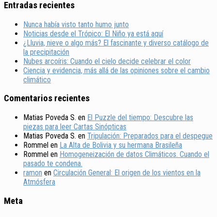
Entradas recientes
Nunca había visto tanto humo junto
Noticias desde el Trópico: El Niño ya está aquí
¿Lluvia, nieve o algo más? El fascinante y diverso catálogo de
la precipitación
Nubes arcoíris: Cuando el cielo decide celebrar el color
Ciencia y evidencia, más allá de las opiniones sobre el cambio
climático
Comentarios recientes
Matias Poveda S.
en
El Puzzle del tiempo: Descubre las
piezas para leer Cartas Sinópticas
Matias Poveda S.
en
Tripulación: Preparados para el despegue
Rommel
en
La Alta de Bolivia y su hermana Brasileña
Rommel
en
Homogeneización de datos Climáticos. Cuando el
pasado te condena.
ramon
en
Circulación General: El origen de los vientos en la
Atmósfera
Meta