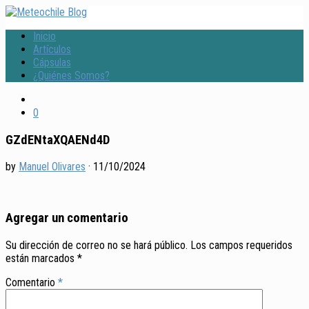
Inicio
Artículos
Cápsulas
¿Quiénes Somos?
0
GZdENtaXQAENd4D
by
Manuel Olivares
·
11/10/2024
Agregar un comentario
Su dirección de correo no se hará público.
Los campos requeridos
están marcados
*
Comentario
*