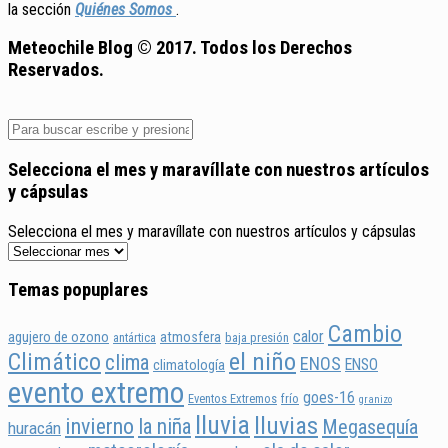
la sección
Quiénes Somos
.
Meteochile Blog © 2017. Todos los Derechos
Reservados.
Selecciona el mes y maravíllate con nuestros artículos
y cápsulas
Selecciona el mes y maravíllate con nuestros artículos y cápsulas
Temas popuplares
Cambio
calor
agujero de ozono
atmosfera
antártica
baja presión
Climático
el niño
clima
ENOS
ENSO
climatología
evento extremo
goes-16
Eventos Extremos
frío
granizo
lluvia
lluvias
invierno
la niña
Megasequía
huracán