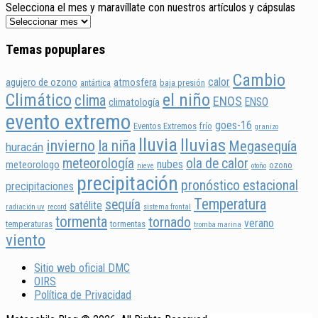
Selecciona el mes y maravíllate con nuestros artículos y cápsulas
Temas popuplares
Cambio
calor
agujero de ozono
atmosfera
antártica
baja presión
Climático
el niño
clima
ENOS
ENSO
climatología
evento extremo
goes-16
Eventos Extremos
frío
granizo
lluvia
lluvias
invierno
la niña
Megasequía
huracán
meteorología
ola de calor
nubes
meteorologo
ozono
nieve
otoño
precipitación
pronóstico estacional
precipitaciones
Temperatura
sequía
satélite
radiación uv
record
sistema frontal
tormenta
tornado
verano
temperaturas
tormentas
tromba marina
viento
Sitio web oficial DMC
OIRS
Política de Privacidad