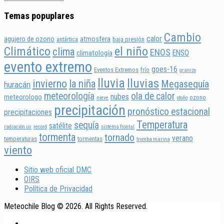
Temas popuplares
Cambio
calor
agujero de ozono
atmosfera
antártica
baja presión
Climático
el niño
clima
ENOS
ENSO
climatología
evento extremo
goes-16
Eventos Extremos
frío
granizo
lluvia
lluvias
invierno
la niña
Megasequía
huracán
meteorología
ola de calor
nubes
meteorologo
ozono
nieve
otoño
precipitación
pronóstico estacional
precipitaciones
Temperatura
sequía
satélite
radiación uv
record
sistema frontal
tormenta
tornado
verano
temperaturas
tormentas
tromba marina
viento
Sitio web oficial DMC
OIRS
Política de Privacidad
Meteochile Blog © 2026. All Rights Reserved.