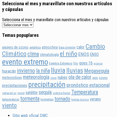
Selecciona el mes y maravíllate con nuestros artículos
y cápsulas
Selecciona el mes y maravíllate con nuestros artículos y cápsulas
Temas popuplares
Cambio
calor
agujero de ozono
atmosfera
antártica
baja presión
Climático
el niño
clima
ENOS
ENSO
climatología
evento extremo
goes-16
Eventos Extremos
frío
granizo
lluvia
lluvias
invierno
la niña
Megasequía
huracán
meteorología
ola de calor
nubes
meteorologo
ozono
nieve
otoño
precipitación
pronóstico estacional
precipitaciones
Temperatura
sequía
satélite
radiación uv
record
sistema frontal
tormenta
tornado
verano
temperaturas
tormentas
tromba marina
viento
Sitio web oficial DMC